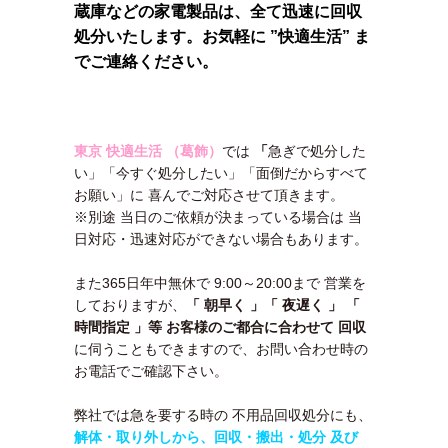
蔵庫などの家電製品は、全て迅速に回収
処分いたします。お気軽に ”快適生活” ま
でご連絡ください。
東京 快適生活 （葛飾）
では
「
急ぎで処分した
い」「今すぐ処分したい」「面倒だからすべて
お願い」
に 喜んでご対応させて頂きます。
※別途 当日のご依頼が決まっている場合は 当
日対応・迅速対応ができない場合もあります。
また365日年中無休で 9:00～20:00まで 営業を
しておりますが、
「 朝早く 」「 夜遅く 」 「
時間指定 」等 お客様のご都合に合わせて 回収
に伺うこともできますので、お問い合わせ時の
お電話でご確認下さい。
弊社では急を要する時の 不用品回収処分にも、
解体・取り外しから、回収・搬出・処分 及び