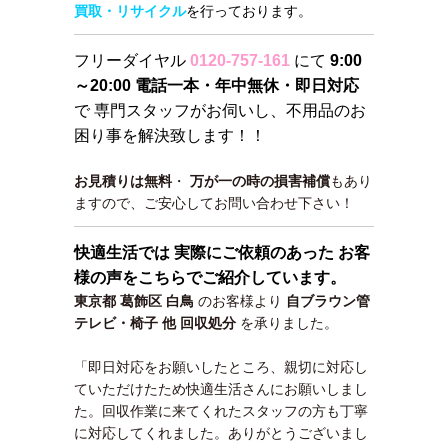
買取・リサイクル
を行っております。
フリーダイヤル
0120-757-161
にて
9:00
～20:00 電話一本・年中無休・即日対応
で 専門スタッフがお伺いし、不用品のお
困り事を解決致します！！
お見積りは無料
・
万が一の時の損害補償
もあり
ますので、ご安心してお問い合わせ下さい！
快適生活では 実際にご依頼のあった お客
様の声をこちらでご紹介しています。
東京都 葛飾区 白鳥
のお客様より
自ブラウン管
テレビ・椅子 他 回収処分
を承りました。
「即日対応をお願いしたところ、親切に対応し
ていただけたため快適生活さんにお願いしまし
た。回収作業に来てくれたスタッフの方も丁寧
に対応してくれました。ありがとうございまし