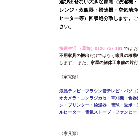
運び出せない大きな家電（洗濯機・
レンジ・炊飯器・掃除機・空気清浄
ヒーター等）回収処分致します。ご
さい。
快適生活 （葛飾）
0120-757-161
では 
不用家具の搬出
だけではなく
家具の移動
します。 また、
家屋の解体工事前の片付
《家電類》
液晶テレビ・ブラウン管テレビ・パソコ
オカメラ・コンラジカセ・草刈機・食器
ン・
プリンター・給湯器・電球・蛍ポ・
ルヒーター・電気ストーブ・ファンヒー
《家具類》