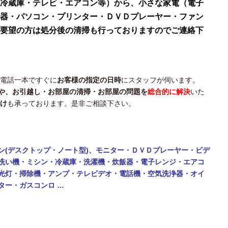
冷蔵庫・テレビ・エアコン等）から、小さな家電（電子
器・パソコン・プリンター・ＤＶＤプレーヤー・ファン
要望の方は処分後の清掃も行っておりますのでご連絡下
お電話一本ですぐに
お客様の指定の日時
にスタッフが伺います。
や、
お引越し・
お部屋の清掃・
お部屋の問題を
総合的に解決
いた
け
も承っております。是非ご相談下さい。
ン(デスクトップ・ノート型)、モニター・
ＤＶＤプレーヤー・ビデ
洗い機・ミシン・
冷蔵庫・洗濯機・炊飯器・電子レンジ・エアコ
光灯・掃除機・アンプ・テレビデオ・電話機・
空気洗浄器・オイ
ター・ガスコンロ …