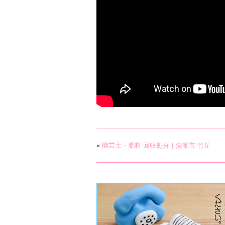
«
園芸土・肥料 回収処分｜清瀬市 竹丘