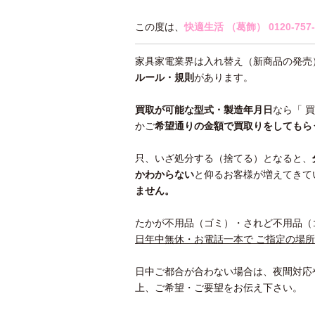
この度は、
快適生活 （葛飾）
0120-757
家具家電業界は入れ替え（新商品の発売
ルール・規則
があります。
買取が可能な型式・製造年月日
なら「 
かご
希望通りの金額で買取りをしてもら
只、いざ処分する（捨てる）となると、
かわ
からない
と仰るお客様が増えてきて
ません。
たかが不用品（ゴミ）・されど不用品（
日年中無休・お電話一本で ご指定の場
日中ご都合が合わない場合は、夜間対応
上、ご希望・ご要望をお伝え下さい。