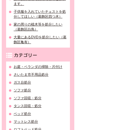
ます。
子供服を入れていたチェストを処
分してほしい（葛飾区四つ木）
家の周りの植木等を処分したい
（葛飾区白鳥）
大量にあるDVDを処分したい（葛
飾区亀有）
カテゴリー
お庭・ベランダの掃除・片付け
さいたま市不用品処分
ガス台処分
ソファ処分
ソファ回収・処分
タンス回収・処分
ベッド処分
マットレス処分
ロフトベッド処分