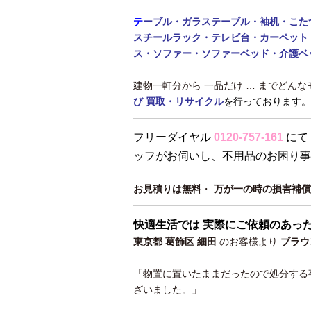
テ
ーブル・
ガラステーブル・袖机・こた
スチールラック・テレビ台・カーペット
ス・ソファー・ソファーベッド・介護ベ
建物一軒分から 一品だけ … までどん
び 買取・リサイクル
を行っております。
フリーダイヤル
0120-757-161
にて
ッフがお伺いし、不用品のお困り事
お見積りは無料
・
万が一の時の損害補償
快適生活では 実際にご依頼のあっ
東京都 葛飾区 細田
のお客様より
ブラウ
「物置に置いたままだったので処分する
ざいました。」