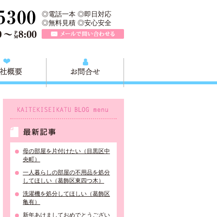
収快適生活グループの葛飾本店です。葛飾区の不用品・粗大ごみ回収か
TEL 0120-757-161（年中無休）営業時間AM9:00～PM8:0
◎電話一本 ◎即日対応
◎無料見積 ◎安心安全
メールで問い合わせる
質問
会社概要
お問合せ
KAITEKISEIKATU BLOG menu
最新記事
母の部屋を片付けたい（目黒区中
央町）
一人暮らしの部屋の不用品を処分
してほしい（葛飾区東四つ木）
洗濯機を処分してほしい（葛飾区
亀有）
新年あけましておめでとうござい