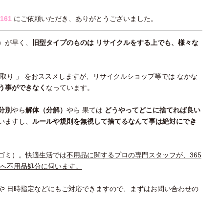
-161
にご依頼いただき、ありがとうございました。
）が早く、
旧型タイプのものは リサイクルをする上でも、様々な
買取り 」 をおススメしますが、リサイクルショップ等では なかな
う事ができなく
なっています。
分別
やら
解体（分解）
やら 果ては
どうやってどこに捨てれば良い
いますし、
ルールや規則を無視して捨てるなんて事は絶対にでき
ゴミ）。快適生活では
不用品に関するプロの専門スタッフが、365
所へ不用品処分に伺います。
や 日時指定などにもご対応できますので、まずはお問い合わせの