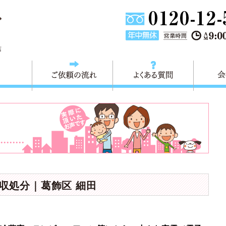
東京都葛飾区不用品回収・粗大ごみ回収 快適生活 葛飾は、不用品回
店
料金
ご依頼の流れ
よくある
回収処分｜葛飾区 細田