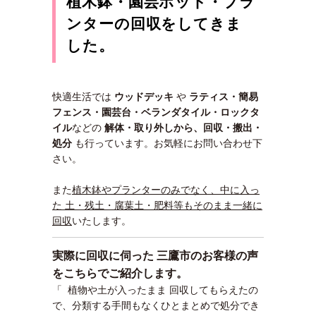
植木鉢・園芸ポット・プラ
ンターの回収をしてきま
した。
快適生活では
ウッドデッキ
や
ラティス・簡易
フェンス・園芸台・
ベランダタイル・ロックタ
イル
などの
解体・取り外しから、回収・搬出・
処分
も行っています。お気軽にお問い合わせ下
さい。
また
植木鉢やプランターのみでなく、中に入っ
た 土・残土・腐葉土・肥料等もそのまま一緒に
回収
いたします。
実際に回収に伺った 三鷹市のお客様の声
をこちらでご紹介します。
「 植物や土が入ったまま 回収してもらえたの
で、分類する手間もなくひとまとめで処分でき