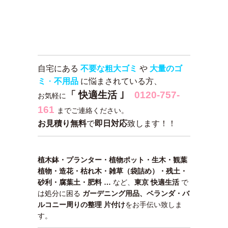
自宅にある
不要な粗大ゴミ
や
大量のゴ
ミ
・
不用品
に悩まされている方、
「 快適生活 ｣
0120-757-
お気軽に
161
までご連絡ください。
お見積り無料
で
即日対応
致します！！
植木鉢・プランター・植物ポット・生木・観葉
植物・造花・枯れ木・雑草（袋詰め）・残土・
砂利・腐葉土・肥料 …
など、
東京 快適生活
で
は処分に困る
ガーデニング用品、ベランダ・バ
ルコニー周りの整理 片付け
をお手伝い致しま
す。