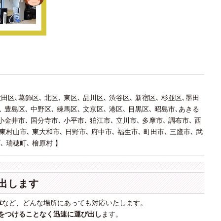
大田区､葛飾区､ 北区､ 東区､ 品川区､ 渋谷区､ 新宿区､ 杉並区､墨田
､ 豊島区､ 中野区､ 練馬区､ 文京区､ 港区､ 目黒区､ 昭島市､あきる
 小金井市､ 国分寺市､ 小平市､ 狛江市､ 立川市､ 多摩市､ 調布市､ 西
東村山市､ 東大和市､ 日野市､ 府中市､ 福生市､ 町田市､ 三鷹市､ 武
､ 瑞穂町､ 檜原村 】
出します
庫
など、どんな場所にあっても対応いたします。
をつけることなく迅速に運び出し
ます。