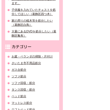
ます。
子供服を入れていたチェストを処
分してほしい（葛飾区四つ木）
家の周りの植木等を処分したい
（葛飾区白鳥）
大量にあるDVDを処分したい（葛
飾区亀有）
カテゴリー
お庭・ベランダの掃除・片付け
さいたま市不用品処分
ガス台処分
ソファ処分
ソファ回収・処分
タンス回収・処分
ベッド処分
マットレス処分
ロフトベッド処分