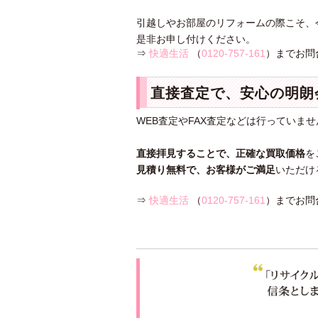
引越しやお部屋のリフォームの際こそ、
是非お申し付けください。
⇒
快適生活
（
0120-757-161
）までお問
直接査定で、安心の明朗
WEB査定やFAX査定などは行っていませ
直接拝見することで、正確な買取価格
を
見積り無料で、お客様がご満足
いただけ
⇒
快適生活
（
0120-757-161
）までお問