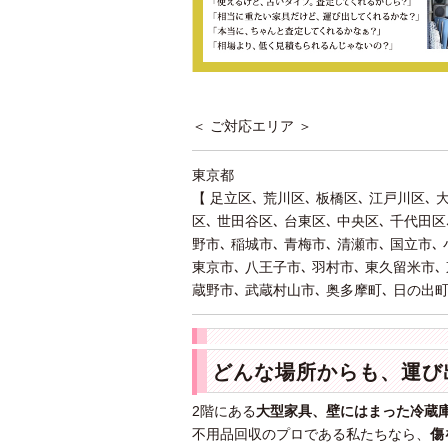
＜ ご対応エリア ＞
東京都
【 足立区､ 荒川区､ 板橋区､ 江戸川区､ 
区､ 世田谷区､ 台東区､ 中央区､ 千代田区
野市､ 稲城市､ 青梅市､ 清瀬市､ 国立市､
東京市､ 八王子市､ 羽村市､ 東久留米市､ 
蔵野市､ 武蔵村山市､ 奥多摩町､ 日の出町
どんな場所からも、運び
2階にある
大型家具、壁にはまった冷蔵
不用品回収のプロである私たちなら、
傷