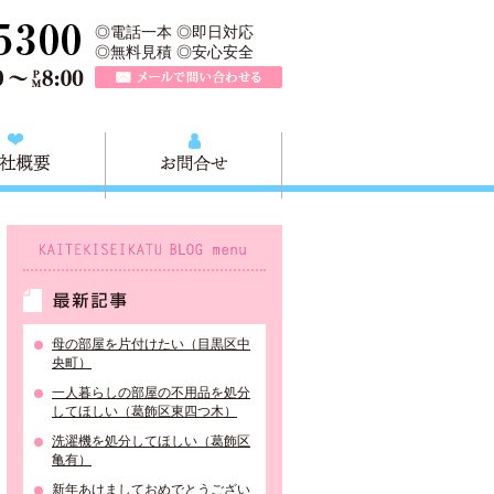
収快適生活グループの葛飾本店です。葛飾区の不用品・粗大ごみ回収か
TEL 0120-757-161（年中無休）営業時間AM9:00～PM8:0
◎電話一本 ◎即日対応
◎無料見積 ◎安心安全
メールで問い合わせる
質問
会社概要
お問合せ
KAITEKISEIKATU BLOG menu
最新記事
母の部屋を片付けたい（目黒区中
央町）
一人暮らしの部屋の不用品を処分
してほしい（葛飾区東四つ木）
洗濯機を処分してほしい（葛飾区
亀有）
新年あけましておめでとうござい