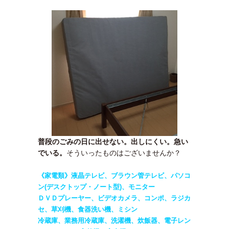
普段のごみの日に出せない。出しにくい。急い
でいる。
そういったものはございませんか？
《家電類》液晶テレビ、ブラウン管テレビ、パソコ
ン(デスクトップ・ノート型)、モニター
ＤＶＤプレーヤー、ビデオカメラ、コンポ、ラジカ
セ、草刈機、食器洗い機、ミシン
冷蔵庫、業務用冷蔵庫、洗濯機、炊飯器、電子レン