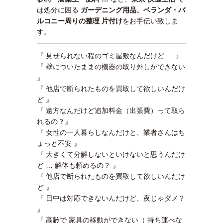
は処分に困る
ガーデニング用品、ベランダ・バ
ルコニー周りの整理 片付け
をお手伝い致しま
す。
『 見せられない程のゴミ屋敷なんだけど … 』
『 壁についたままの機器の取り外しができない
』
『 他店で断られたものを買取して欲しいんだけ
ど 』
『 遠方なんだけど追加料金（出張費）って取ら
れるの？』
『 女性の一人暮らしなんだけと、業者さんはち
ょっと不安 』
『 大きくて分解しないといけないと思うんだけ
ど … 解体も頼めるの？ 』
『 他店で断られたものを買取して欲しいんだけ
ど 』
『 日中は対応できないんだけど、夜じゃダメ？
』
『 高齢で 家具の移動ができない（ 持ち運べな