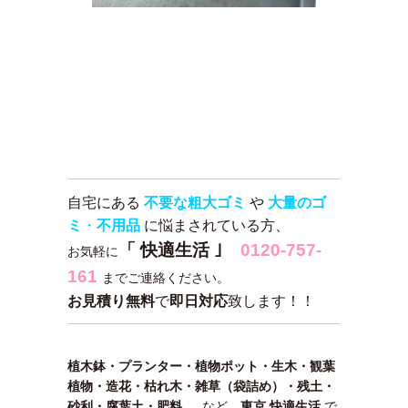
自宅にある
不要な粗大ゴミ
や
大量のゴ
ミ
・
不用品
に悩まされている方、
「 快適生活 ｣
0120-757-
お気軽に
161
までご連絡ください。
お見積り無料
で
即日対応
致します！！
植木鉢・プランター・植物ポット・生木・観葉
植物・造花・枯れ木・雑草（袋詰め）・残土・
砂利・腐葉土・肥料 …
など、
東京 快適生活
で