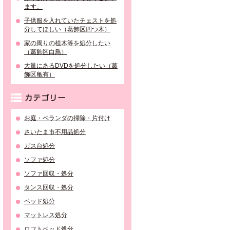
ます。
子供服を入れていたチェストを処
分してほしい（葛飾区四つ木）
家の周りの植木等を処分したい
（葛飾区白鳥）
大量にあるDVDを処分したい（葛
飾区亀有）
カテゴリー
お庭・ベランダの掃除・片付け
さいたま市不用品処分
ガス台処分
ソファ処分
ソファ回収・処分
タンス回収・処分
ベッド処分
マットレス処分
ロフトベッド処分