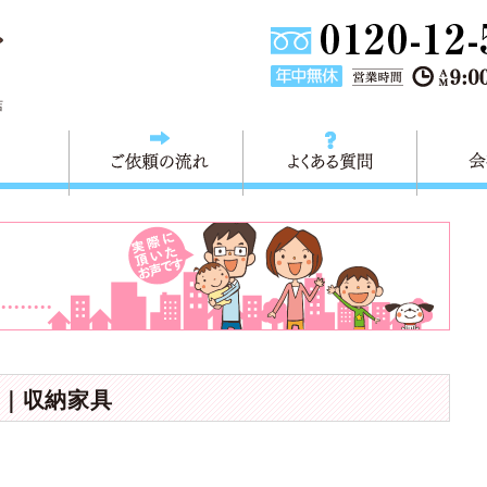
東京都葛飾区不用品回収・粗大ごみ回収 快適生活 葛飾は、不用品回
店
料金
ご依頼の流れ
よくある
｜収納家具