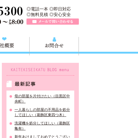
収快適生活グループの葛飾本店です。葛飾区の不用品・粗大ごみ回収か
TEL 0120-757-161（年中無休）営業時間AM9:00～PM8:0
◎電話一本 ◎即日対応
◎無料見積 ◎安心安全
メールで問い合わせる
質問
会社概要
お問合せ
KAITEKISEIKATU BLOG menu
最新記事
母の部屋を片付けたい（目黒区中
央町）
一人暮らしの部屋の不用品を処分
してほしい（葛飾区東四つ木）
洗濯機を処分してほしい（葛飾区
亀有）
新年あけましておめでとうござい