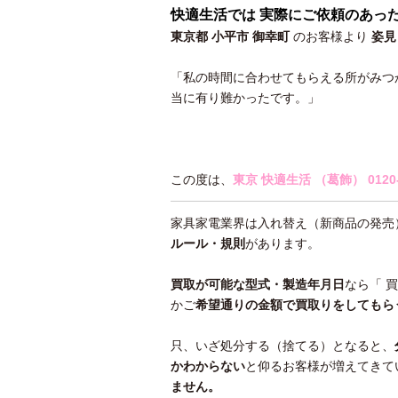
快適生活では 実際にご依頼のあっ
東京都 小平市 御幸町
のお客様より
姿見
「私の時間に合わせてもらえる所がみつ
当に有り難かったです。」
この度は、
東京 快適生活 （葛飾）
0120
家具家電業界は入れ替え（新商品の発売
ルール・規則
があります。
買取が可能な型式・製造年月日
なら「 
かご
希望通りの金額で買取りをしてもら
只、いざ処分する（捨てる）となると、
かわ
からない
と仰るお客様が増えてきて
ません。