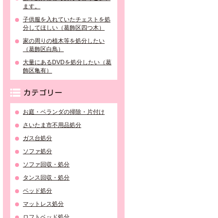
ます。
子供服を入れていたチェストを処
分してほしい（葛飾区四つ木）
家の周りの植木等を処分したい
（葛飾区白鳥）
大量にあるDVDを処分したい（葛
飾区亀有）
カテゴリー
お庭・ベランダの掃除・片付け
さいたま市不用品処分
ガス台処分
ソファ処分
ソファ回収・処分
タンス回収・処分
ベッド処分
マットレス処分
ロフトベッド処分