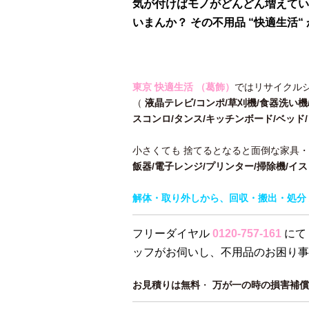
気が付けばモノがどんどん増えてい
いまんか？ その不用品 “快適生活
東京 快適生活 （葛飾）
ではリサイクル
（
液晶テレビ/コンポ/草刈機/食器洗い機
スコンロ/タンス/キッチンボード/ベッド
小さくても 捨てるとなると面倒な家具
飯器/電子レンジ/プリンター/掃除機/イ
解体・取り外しから、回収・搬出・処分 
フリーダイヤル
0120-757-161
にて
ッフがお伺いし、不用品のお困り事
お見積りは無料
・
万が一の時の損害補償