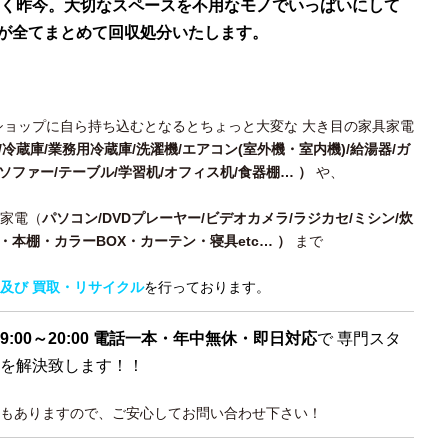
く昨今。大切なスペースを不用なモノでいっぱいにして
“ が全てまとめて回収処分いたします。
ショップに自ら持ち込むとなるとちょっと大変な 大き目の家具家電
/冷蔵庫/業務用冷蔵庫/洗濯機/エアコン(室外機・室内機)/給湯器/ガ
/ソファー/テーブル/学習机/オフィス机/食器棚…
）
や、
・家電（
パソコン/DVDプレーヤー/ビデオカメラ/ラジカセ/ミシン/炊
ス・本棚・カラーBOX・カーテン・寝具etc… ）
まで
及び 買取・リサイクル
を行っております。
9:00～20:00 電話一本・年中無休・即日対応
で 専門スタ
を解決致します！！
もありますので、ご安心してお問い合わせ下さい！