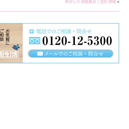
場
和ダンス 回収処分｜北区 田端
»