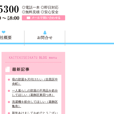
収快適生活グループの葛飾本店です。葛飾区の不用品・粗大ごみ回収か
TEL 0120-757-161（年中無休）営業時間AM9:00～PM8:0
◎電話一本 ◎即日対応
◎無料見積 ◎安心安全
メールで問い合わせる
質問
会社概要
お問合せ
KAITEKISEIKATU BLOG menu
最新記事
母の部屋を片付けたい（目黒区中
央町）
一人暮らしの部屋の不用品を処分
してほしい（葛飾区東四つ木）
洗濯機を処分してほしい（葛飾区
亀有）
新年あけましておめでとうござい