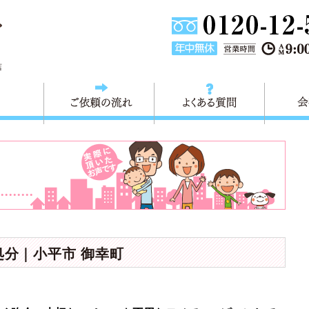
東京都葛飾区不用品回収・粗大ごみ回収 快適生活 葛飾は、不用品回
店
料金
ご依頼の流れ
よくある
処分｜小平市 御幸町