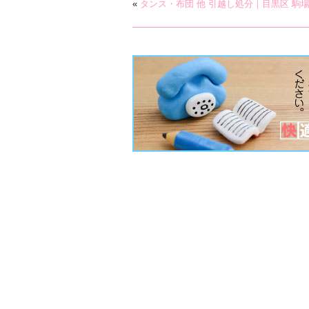
«
タンス・布団 他 引越し処分｜目黒区 駒