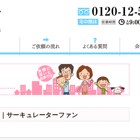
東京都葛飾区不用品回収・粗大ごみ回収 快適生活 葛飾は、不用品回
店
料金
ご依頼の流れ
よくある
｜サーキュレーターファン