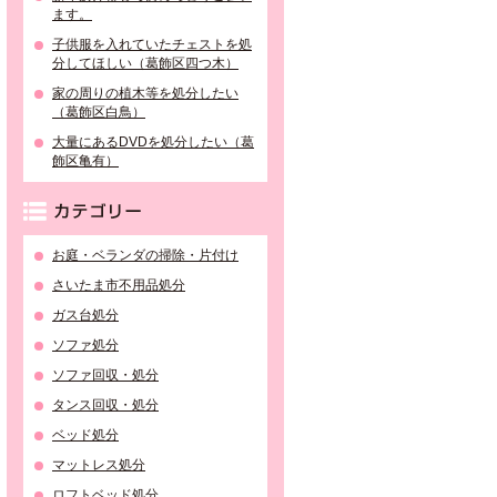
ます。
子供服を入れていたチェストを処
分してほしい（葛飾区四つ木）
家の周りの植木等を処分したい
（葛飾区白鳥）
大量にあるDVDを処分したい（葛
飾区亀有）
カテゴリー
お庭・ベランダの掃除・片付け
さいたま市不用品処分
ガス台処分
ソファ処分
ソファ回収・処分
タンス回収・処分
ベッド処分
マットレス処分
ロフトベッド処分