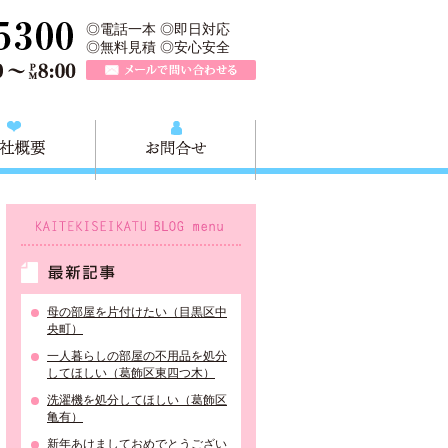
収快適生活グループの葛飾本店です。葛飾区の不用品・粗大ごみ回収か
TEL 0120-757-161（年中無休）営業時間AM9:00～PM8:0
◎電話一本 ◎即日対応
◎無料見積 ◎安心安全
メールで問い合わせる
質問
会社概要
お問合せ
KAITEKISEIKATU BLOG menu
最新記事
母の部屋を片付けたい（目黒区中
央町）
一人暮らしの部屋の不用品を処分
してほしい（葛飾区東四つ木）
洗濯機を処分してほしい（葛飾区
亀有）
新年あけましておめでとうござい