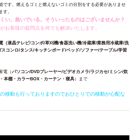
能です。燃えるゴミと燃えないゴミの分別をする必要がありませ
ます。
くい。急いでいる。そういったものはございませんか？
がお客様の疑問点を何でも解決いたします。
（液晶テレビ/コンポ/草刈機/食器洗い機/冷蔵庫/業務用冷蔵庫/洗
ガスコンロ/タンス/キッチンボード/ベッド/ソファー/テーブル/学習
家電（
パソコン/DVDプレーヤー/ビデオカメラ/ラジカセ/ミシン/炊
ス・本棚・カラーBOX・カーテン・寝具
）まで
の移動も行っておりますのでおひとりでの移動が心配な