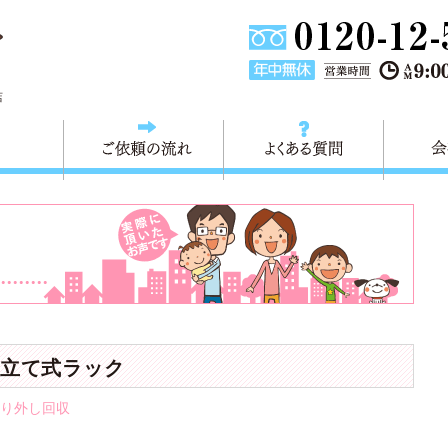
東京都葛飾区不用品回収・粗大ごみ回収 快適生活 葛飾は、不用品回
店
料金
ご依頼の流れ
よくある
立て式ラック
り外し回収