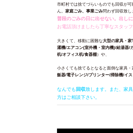
市町村では捨てづらいものでも回収が可
ん。
家庭ごみ、事業ごみ
問わず回収致し
普段のごみの日に出せない。出しに
お電話頂けましたら丁寧なスタッフ
大きくて、移動に困難な
大型の家具・家電
濯機/エアコン(室外機・室内機)/給湯器/
机/オフィス机/食器棚
）や、
小さくても捨てるとなると面倒な家具・
飯器/電子レンジ/プリンター/掃除機/イ
なんでも
回収
致します。また、家具
方はご相談下さい。