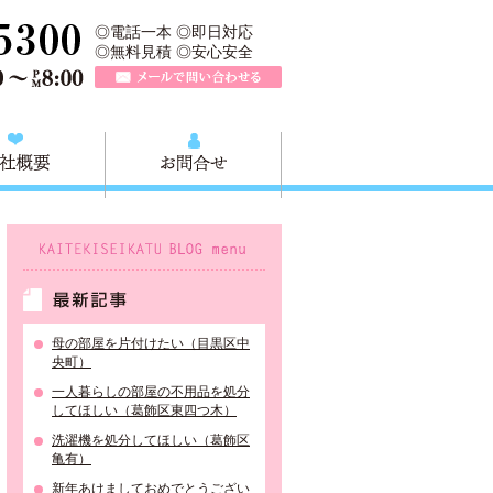
収快適生活グループの葛飾本店です。葛飾区の不用品・粗大ごみ回収か
TEL 0120-757-161（年中無休）営業時間AM9:00～PM8:0
◎電話一本 ◎即日対応
◎無料見積 ◎安心安全
メールで問い合わせる
質問
会社概要
お問合せ
KAITEKISEIKATU BLOG menu
最新記事
母の部屋を片付けたい（目黒区中
央町）
一人暮らしの部屋の不用品を処分
してほしい（葛飾区東四つ木）
洗濯機を処分してほしい（葛飾区
亀有）
新年あけましておめでとうござい