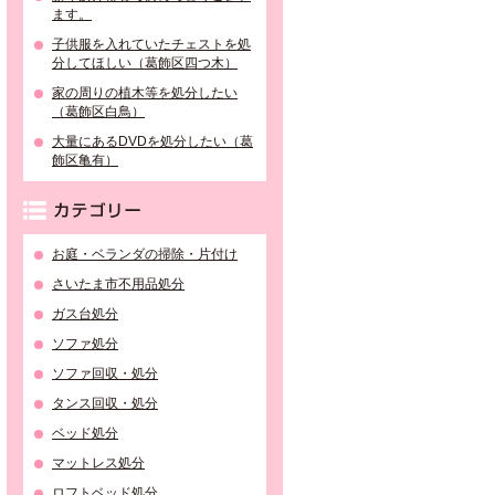
ます。
子供服を入れていたチェストを処
分してほしい（葛飾区四つ木）
家の周りの植木等を処分したい
（葛飾区白鳥）
大量にあるDVDを処分したい（葛
飾区亀有）
カテゴリー
お庭・ベランダの掃除・片付け
さいたま市不用品処分
ガス台処分
ソファ処分
ソファ回収・処分
タンス回収・処分
ベッド処分
マットレス処分
ロフトベッド処分