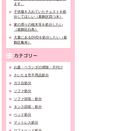
ます。
子供服を入れていたチェストを処
分してほしい（葛飾区四つ木）
家の周りの植木等を処分したい
（葛飾区白鳥）
大量にあるDVDを処分したい（葛
飾区亀有）
カテゴリー
お庭・ベランダの掃除・片付け
さいたま市不用品処分
ガス台処分
ソファ処分
ソファ回収・処分
タンス回収・処分
ベッド処分
マットレス処分
ロフトベッド処分