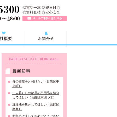
収快適生活グループの葛飾本店です。葛飾区の不用品・粗大ごみ回収か
TEL 0120-757-161（年中無休）営業時間AM9:00～PM8:0
◎電話一本 ◎即日対応
◎無料見積 ◎安心安全
メールで問い合わせる
質問
会社概要
お問合せ
KAITEKISEIKATU BLOG menu
最新記事
母の部屋を片付けたい（目黒区中
央町）
一人暮らしの部屋の不用品を処分
してほしい（葛飾区東四つ木）
洗濯機を処分してほしい（葛飾区
亀有）
新年あけましておめでとうござい