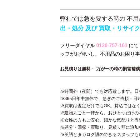
弊社では急を要する時の 不
出・処分 及び 買取・リサイ
フリーダイヤル
0120-757-161
にて
ッフがお伺いし、不用品のお困り事
お見積りは無料
・
万が一の時の損害補償
※時間外（夜間）でも対応致します。日
※365日年中無休で、急ぎのご依頼・日
※買取は査定だけでもOK。持込ではな
※建物丸ごと一軒から、おひとつだけの
※女性の方もご安心。細かな気配りと専
※処分・回収・買取り、見積り額に追加
※英語とタガログ語のできるスタッフも