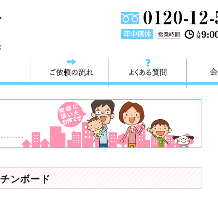
東京都葛飾区不用品回収・粗大ごみ回収 快適生活 葛飾は、不用品回
店
料金
ご依頼の流れ
よくある
チンボード