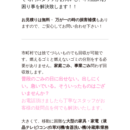
困り事を解決致します！！
お見積りは無料
・
万が一の時の損害補償
もあり
ますので、ご安心してお問い合わせ下さい！
市町村では捨てづらいものでも回収が可能で
す。燃えるゴミと燃えないゴミの分別をする必
要がありません。
家庭ごみ、事業ごみ
問わず回
収致します。
普段のごみの日に出せない。出しにく
い。急いでいる。そういったものはござ
いませんか？
お電話頂けましたら丁寧なスタッフがお
客様の疑問点を何でも解決いたします。
大きくて、移動に困難な
大型の家具・家電（液
晶テレビ/コンポ/草刈機/食器洗い機/冷蔵庫/業務