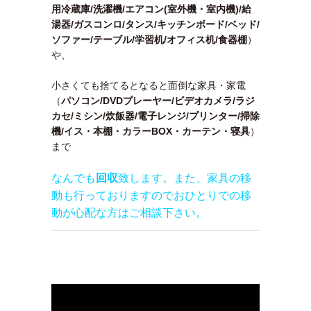
用冷蔵庫/洗濯機/エアコン(室外機・室内機)/給
湯器/ガスコンロ/タンス/キッチンボード/ベッド/
ソファー/テーブル/学習机/オフィス机/食器棚
）
や、
小さくても捨てるとなると面倒な家具・家電
（
パソコン/DVDプレーヤー/ビデオカメラ/ラジ
カセ/ミシン/炊飯器/電子レンジ/プリンター/掃除
機/イス・本棚・カラーBOX・カーテン・寝具
）
まで
なんでも
回収
致します。また、家具の移
動も行っておりますのでおひとりでの移
動が心配な方はご相談下さい。