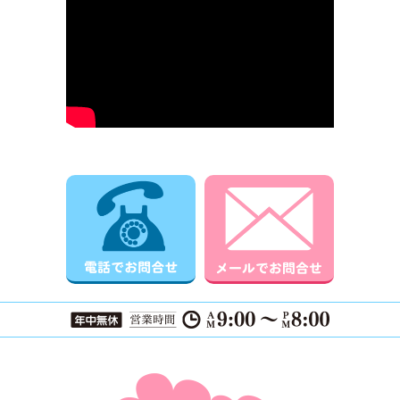
電話でお問合せ
メールでお
ページTOPに戻る