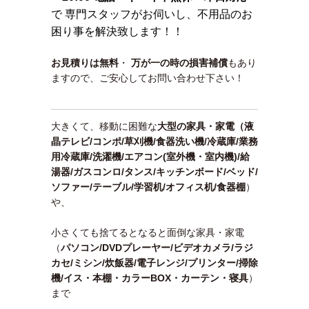
で 専門スタッフがお伺いし、不用品のお
困り事を解決致します！！
お見積りは無料
・
万が一の時の損害補償
もあり
ますので、ご安心してお問い合わせ下さい！
大きくて、移動に困難な
大型の家具・家電（液
晶テレビ/コンポ/草刈機/食器洗い機/冷蔵庫/業務
用冷蔵庫/洗濯機/エアコン(室外機・室内機)/給
湯器/ガスコンロ/タンス/キッチンボード/ベッド/
ソファー/テーブル/学習机/オフィス机/食器棚
）
や、
小さくても捨てるとなると面倒な家具・家電
（
パソコン/DVDプレーヤー/ビデオカメラ/ラジ
カセ/ミシン/炊飯器/電子レンジ/プリンター/掃除
機/イス・本棚・カラーBOX・カーテン・寝具
）
まで