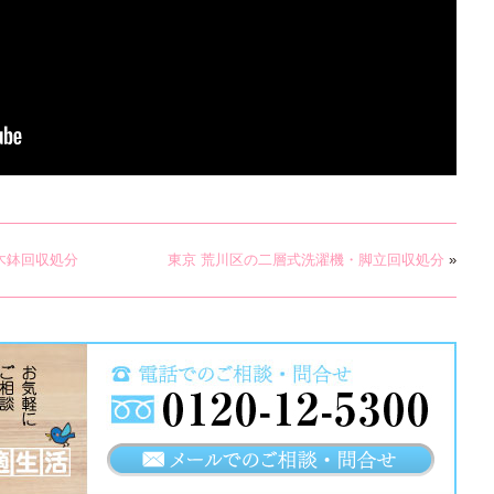
木鉢回収処分
東京 荒川区の二層式洗濯機・脚立回収処分
»