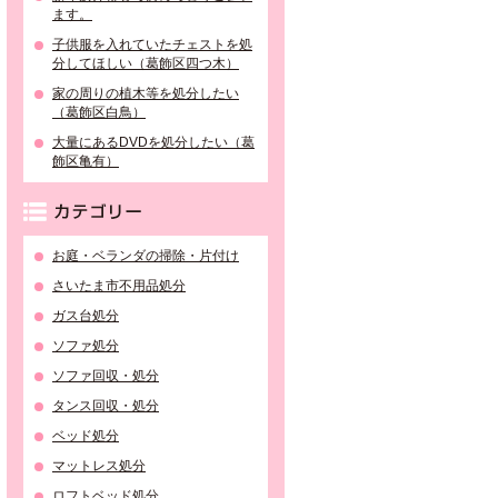
ます。
子供服を入れていたチェストを処
分してほしい（葛飾区四つ木）
家の周りの植木等を処分したい
（葛飾区白鳥）
大量にあるDVDを処分したい（葛
飾区亀有）
カテゴリー
お庭・ベランダの掃除・片付け
さいたま市不用品処分
ガス台処分
ソファ処分
ソファ回収・処分
タンス回収・処分
ベッド処分
マットレス処分
ロフトベッド処分