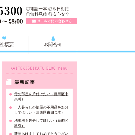
収快適生活グループの葛飾本店です。葛飾区の不用品・粗大ごみ回収か
TEL 0120-757-161（年中無休）営業時間AM9:00～PM8:0
◎電話一本 ◎即日対応
◎無料見積 ◎安心安全
メールで問い合わせる
質問
会社概要
お問合せ
KAITEKISEIKATU BLOG menu
最新記事
母の部屋を片付けたい（目黒区中
央町）
一人暮らしの部屋の不用品を処分
してほしい（葛飾区東四つ木）
洗濯機を処分してほしい（葛飾区
亀有）
新年あけましておめでとうござい