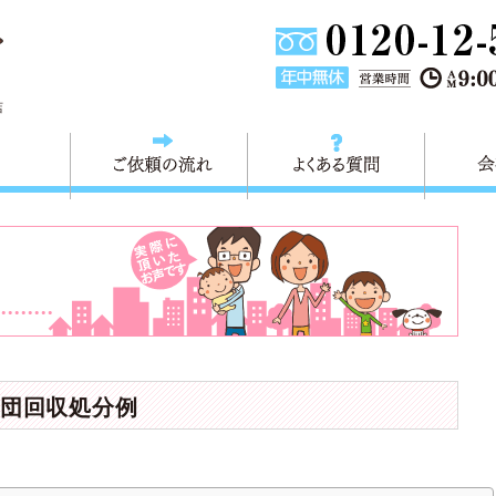
東京都葛飾区不用品回収・粗大ごみ回収 快適生活 葛飾は、不用品回
店
料金
ご依頼の流れ
よくある
団回収処分例