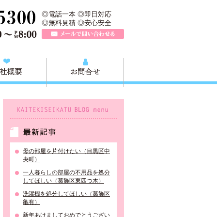
収快適生活グループの葛飾本店です。葛飾区の不用品・粗大ごみ回収か
TEL 0120-757-161（年中無休）営業時間AM9:00～PM8:0
◎電話一本 ◎即日対応
◎無料見積 ◎安心安全
メールで問い合わせる
質問
会社概要
お問合せ
KAITEKISEIKATU BLOG menu
最新記事
母の部屋を片付けたい（目黒区中
央町）
一人暮らしの部屋の不用品を処分
してほしい（葛飾区東四つ木）
洗濯機を処分してほしい（葛飾区
亀有）
新年あけましておめでとうござい