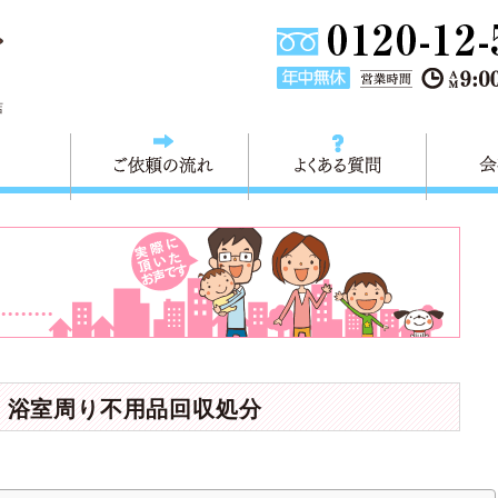
東京都葛飾区不用品回収・粗大ごみ回収 快適生活 葛飾は、不用品回
店
料金
ご依頼の流れ
よくある
・浴室周り不用品回収処分