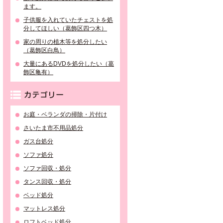
ます。
子供服を入れていたチェストを処
分してほしい（葛飾区四つ木）
家の周りの植木等を処分したい
（葛飾区白鳥）
大量にあるDVDを処分したい（葛
飾区亀有）
カテゴリー
お庭・ベランダの掃除・片付け
さいたま市不用品処分
ガス台処分
ソファ処分
ソファ回収・処分
タンス回収・処分
ベッド処分
マットレス処分
ロフトベッド処分