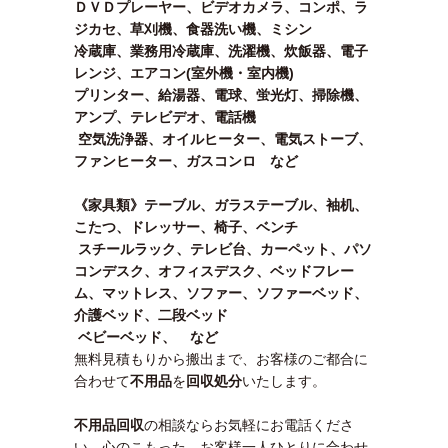
ＤＶＤプレーヤー、ビデオカメラ、コンポ、ラ
ジカセ、草刈機、食器洗い機、ミシン
冷蔵庫、業務用冷蔵庫、洗濯機、炊飯器、電子
レンジ、エアコン(室外機・室内機)
プリンター、給湯器、電球、蛍光灯、掃除機、
アンプ、テレビデオ、電話機
空気洗浄器、オイルヒーター、電気ストーブ、
ファンヒーター、ガスコンロ など
《家具類》テーブル、ガラステーブル、袖机、
こたつ、ドレッサー、椅子、ベンチ
スチールラック、テレビ台、カーペット、パソ
コンデスク、オフィスデスク、ベッドフレー
ム、マットレス、ソファー、ソファーベッド、
介護ベッド、二段ベッド
ベビーベッド、 など
無料見積もりから搬出まで、お客様のご都合に
合わせて
不用品
を
回収処分
いたします。
不用品回収
の相談ならお気軽にお電話くださ
い。心のこもった、お客様一人ひとりに合わせ