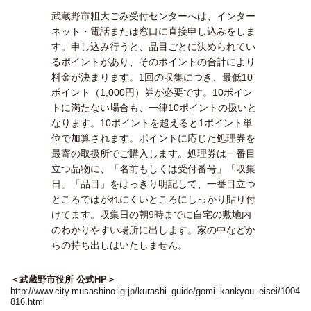
武蔵野市粗大ごみ受付センターへは、インター
ネット・電話または窓口に直接申し込みをしま
す。申し込み行うと、品目ごとに決められてい
るポイントがあり、そのポイントの合計により
料金が決まります。1回の収集につき、最低10
ポイント（1,000円）券が必要です。10ポイン
トに満たない場合も、一律10ポイントの扱いと
なります。10ポイントを超えると1ポイント単
位で加算されます。ポイントに応じた処理券を
最寄の取扱所でご購入します。処理券は一番目
立つ品物に、「名前もしくは受付番号」「収集
日」「品目」をはっきり明記して、一番目立つ
ところではがれにくいところにしっかり貼り付
けてます。収集日の朝9時までに自宅の敷地内
のわかりやすい場所に出します。家の中などか
らの持ち出しはいたしません。
＜武蔵野市役所 公式HP＞
http://www.city.musashino.lg.jp/kurashi_guide/gomi_kankyou_eisei/1004
816.html