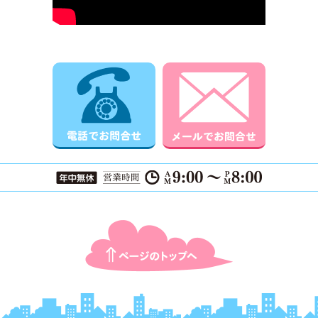
電話でお問合せ
メールでお
ページTOPに戻る