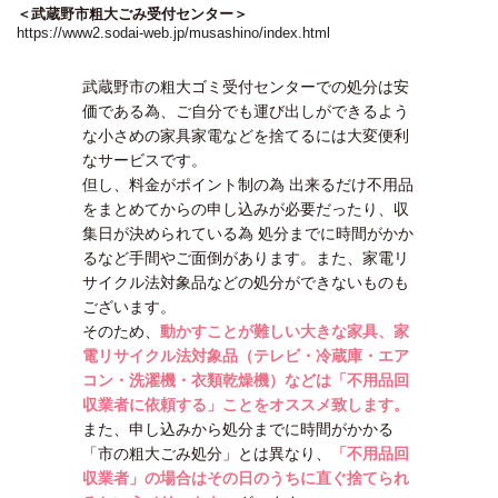
＜武蔵野市粗大ごみ受付センター＞
https://www2.sodai-web.jp/musashino/index.html
武蔵野市の粗大ゴミ受付センターでの処分は安
価である為、ご自分でも運び出しができるよう
な小さめの家具家電などを捨てるには大変便利
なサービスです。
但し、料金がポイント制の為 出来るだけ不用品
をまとめてからの申し込みが必要だったり、収
集日が決められている為 処分までに時間がかか
るなど手間やご面倒があります。また、家電リ
サイクル法対象品などの処分ができないものも
ございます。
そのため、
動かすことが難しい大きな家具、家
電リサイクル法対象品（テレビ・冷蔵庫・エア
コン・洗濯機・衣類乾燥機）などは「不用品回
収業者に依頼する」ことをオススメ致します。
また、申し込みから処分までに時間がかかる
「市の粗大ごみ処分」とは異なり、
「不用品回
収業者」の場合はその日のうちに直ぐ捨てられ