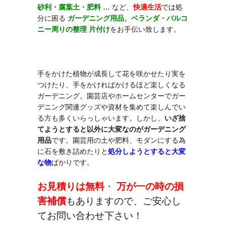
砂利・腐葉土・肥料 …
など、
快適生活
では処
分に困る
ガーデニング用品、ベランダ・バルコ
ニー周りの整理 片付け
をお手伝い致します。
メールで問
手をかけた植物が成長して花を咲かせたり実を
つけたり、手をかければかけるほど楽しくなる
ガーデニング。園芸店やホームセンターでガー
デニング関連グッズや資材を集めて楽しんでい
る方も多くいらっしゃいます。しかし、
いざ捨
てようとすると以外に大変なのがガーデニング
用品
です。園芸用の土や肥料、モダンにする為
に石を敷き詰めたりと
処分しようとすると大変
な物
ばかりです。
お見積りは無料
・
万が一の時の損
害補償
もありますので、ご安心し
てお問い合わせ下さい！