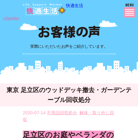
快適生活
»Google+
実際にいただいたお声をご紹介しています。
東京 足立区のウッドデッキ撤去・ガーデンテ
ーブル回収処分
2020-07-14
不用品回収処分
,
解体・取り外し回
収
足立区のお庭やベランダの