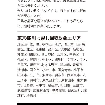
まさにプロの技が必要。ぜひ、経験豊富な私た
ちにお任せください。
作りつけの机やベッドでは、持ち出すのに解体
が必要なことが。
工具が必要な場合が多いので、これも私たち
に。短時間で作業いたします。
東京都 引っ越し回収対象エリア
足立区､ 荒川区､ 板橋区､ 江戸川区､ 大田区､葛
飾区､ 北区､ 江東区､ 品川区､ 渋谷区､ 新宿区､
杉並区､墨田区､ 世田谷区､ 台東区､ 中央区､ 千
代田区､ 豊島区､ 中野区､ 練馬区､ 文京区､ 港区､
目黒区､ 昭島市､あきる野市､ 稲城市､ 青梅市､
清瀬市､ 国立市､ 小金井市､ 国分寺市､ 小平市､
狛江市､ 立川市､ 多摩市､ 調布市､ 西東京市､ 八
王子市､ 羽村市､ 東久留米市､ 東村山市､ 東大和
市､ 日野市､ 府中市､ 福生市､ 町田市､ 三鷹市､
武蔵野市､ 武蔵村山市､ 奥多摩町､ 日の出町､ 瑞
穂町､ 檜原村