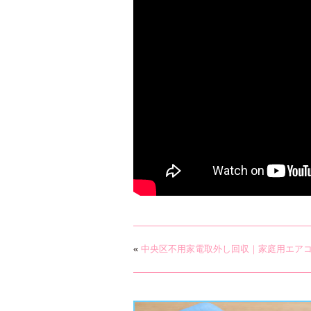
«
中央区不用家電取外し回収｜家庭用エア