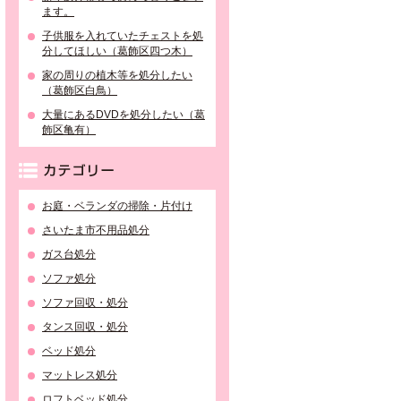
ます。
子供服を入れていたチェストを処
分してほしい（葛飾区四つ木）
家の周りの植木等を処分したい
（葛飾区白鳥）
大量にあるDVDを処分したい（葛
飾区亀有）
カテゴリー
お庭・ベランダの掃除・片付け
さいたま市不用品処分
ガス台処分
ソファ処分
ソファ回収・処分
タンス回収・処分
ベッド処分
マットレス処分
ロフトベッド処分