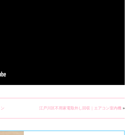
コン
江戸川区不用家電取外し回収｜エアコン室内機
»