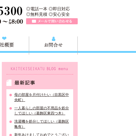
収快適生活グループの葛飾本店です。葛飾区の不用品・粗大ごみ回収か
TEL 0120-757-161（年中無休）営業時間AM9:00～PM8:0
◎電話一本 ◎即日対応
◎無料見積 ◎安心安全
メールで問い合わせる
質問
会社概要
お問合せ
KAITEKISEIKATU BLOG menu
最新記事
母の部屋を片付けたい（目黒区中
央町）
一人暮らしの部屋の不用品を処分
してほしい（葛飾区東四つ木）
洗濯機を処分してほしい（葛飾区
亀有）
新年あけましておめでとうござい