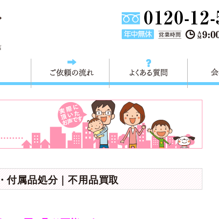
東京都葛飾区不用品回収・粗大ごみ回収 快適生活 葛飾は、不用品回
店
料金
ご依頼の流れ
よくある
C・付属品処分｜不用品買取