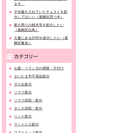
ます。
子供服を入れていたチェストを処
分してほしい（葛飾区四つ木）
家の周りの植木等を処分したい
（葛飾区白鳥）
大量にあるDVDを処分したい（葛
飾区亀有）
カテゴリー
お庭・ベランダの掃除・片付け
さいたま市不用品処分
ガス台処分
ソファ処分
ソファ回収・処分
タンス回収・処分
ベッド処分
マットレス処分
ロフトベッド処分