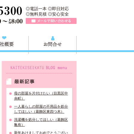
収快適生活グループの葛飾本店です。葛飾区の不用品・粗大ごみ回収か
TEL 0120-757-161（年中無休）営業時間AM9:00～PM8:0
◎電話一本 ◎即日対応
◎無料見積 ◎安心安全
メールで問い合わせる
質問
会社概要
お問合せ
KAITEKISEIKATU BLOG menu
最新記事
母の部屋を片付けたい（目黒区中
央町）
一人暮らしの部屋の不用品を処分
してほしい（葛飾区東四つ木）
洗濯機を処分してほしい（葛飾区
亀有）
新年あけましておめでとうござい