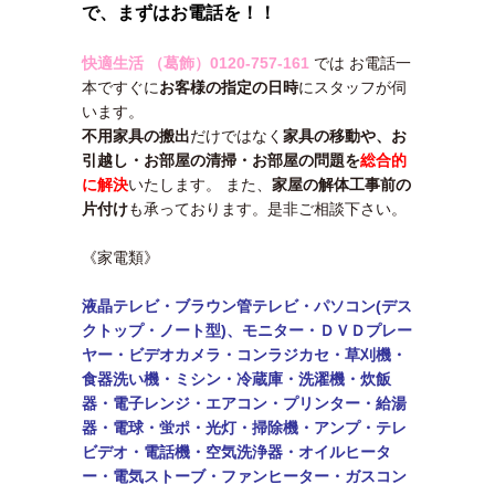
で、まずはお電話を！！
快適生活 （葛飾）
0120-757-161
では お電話一
本ですぐに
お客様の指定の日時
にスタッフが伺
います。
不用家具の搬出
だけではなく
家具の移動や、
お
引越し・
お部屋の清掃・
お部屋の問題を
総合的
に解決
いたします。 また、
家屋の解体工事前の
片付け
も承っております。是非ご相談下さい。
《家電類》
液晶テレビ・ブラウン管テレビ・パソコン(デス
クトップ・ノート型)、モニター・
ＤＶＤプレー
ヤー・ビデオカメラ・コンラジカセ・草刈機・
食器洗い機・ミシン・
冷蔵庫・洗濯機・炊飯
器・電子レンジ・エアコン・
プリンター・給湯
器・電球・蛍ポ・光灯・掃除機・アンプ・テレ
ビデオ・電話機・
空気洗浄器・オイルヒータ
ー・電気ストーブ・ファンヒーター・ガスコン