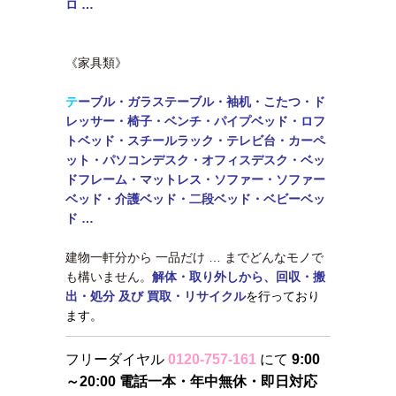
ロ …
《家具類》
テ
ーブル・
ガラステーブル・袖机・こたつ・ド
レッサー・椅子・ベンチ・パイプベッド・ロフ
トベッド・
スチールラック・テレビ台・カーペ
ット・パソコンデスク・オフィスデスク・ベッ
ドフレーム・マットレス・ソファー・ソファー
ベッド・介護ベッド・二段ベッド・
ベビーベッ
ド …
建物一軒分から 一品だけ … までどんなモノで
も構いません。
解体・取り外しから、回収・搬
出・処分 及び 買取・リサイクル
を行っており
ます。
フリーダイヤル
0120-757-161
にて
9:00
～20:00 電話一本・年中無休・即日対応