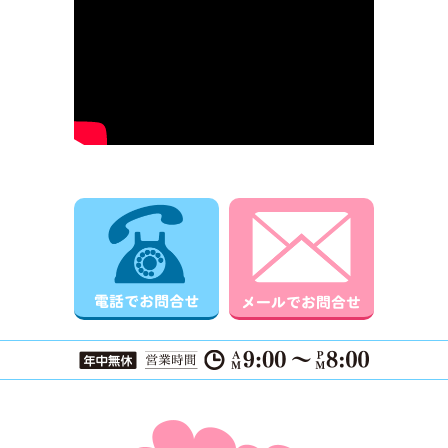
電話でお問合せ
メールでお
ページTOPに戻る