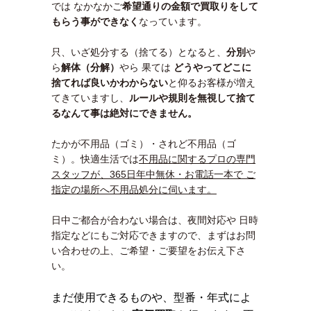
では なかなかご
希望通りの金額で買取りをして
もらう事ができなく
なっています。
只、いざ処分する（捨てる）となると、
分別
や
ら
解体（分解）
やら 果ては
どうやってどこに
捨てれば良いかわ
からない
と仰るお客様が増え
てきていますし、
ルールや規則を無視して捨て
るなんて事は絶対にできません。
たかが不用品（ゴミ）・されど不用品（ゴ
ミ）。快適生活では
不用品に関するプロの専門
スタッフが、365日年中無休・お電話一本で ご
指定の場所へ不用品処分に伺います。
日中ご都合が合わない場合は、夜間対応や 日時
指定などにもご対応できますので、まずはお問
い合わせの上、ご希望・ご要望をお伝え下さ
い。
まだ使用できるものや、型番・年式によ