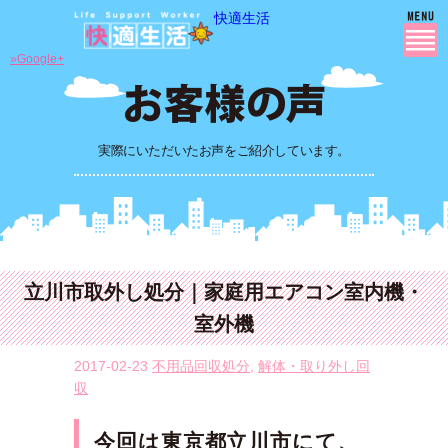
快適生活
»Google+
実際にいただいたお声をご紹介しています。
立川市取外し処分｜家庭用エアコン室内機・
室外機
2017-02-23
不用品回収処分
,
解体・取り外し回
収
今回は東京都立川市にて、