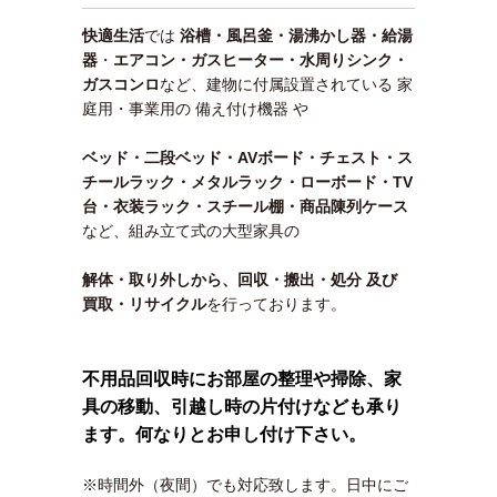
快適生活
では
浴槽・風呂釜・湯沸かし器・給湯
器
・
エアコン・ガスヒーター・水周りシンク・
ガスコンロ
など、建物に付属設置されている 家
庭用・事業用の 備え付け機器 や
ベッド・二段ベッド・AVボード・チェスト・ス
チールラック・メタルラック・ローボード・TV
台・衣装ラック・スチール棚・商品陳列ケース
など、組み立て式の大型家具の
解体・取り外しから、回収・搬出・処分 及び
買取・リサイクル
を行っております。
不用品回収時にお部屋の整理や掃除、家
具の移動、引越し時の片付けなども承り
ます。何なりとお申し付け下さい。
※時間外（夜間）でも対応致します。日中にご