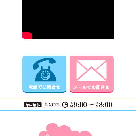
電話でお問合せ
メールでお
ページTOPに戻る