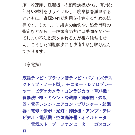
庫・冷凍庫、洗濯機・衣類乾燥機)から、有用な
部分や材料をリサイクルし、廃棄物を減量する
とともに、資源の有効利用を推進するための法
律です。しかし、手続きの面倒や、処分日時の
指定などから、一般家庭の方には手間がかかっ
てしまい不法投棄をされる方が後を絶ちませ
ん。こうした問題解決にも快適生活は取り組ん
でおります。
《家電類》
液晶テレビ・ブラウン管テレビ・パソコン(デス
クトップ・ノート型)、モニター・
ＤＶＤプレー
ヤー・ビデオカメラ・コンラジカセ・草刈機・
食器洗い機・ミシン・
冷蔵庫・洗濯機・炊飯
器・電子レンジ・エアコン・
プリンター・給湯
器・電球・蛍ポ・光灯・掃除機・アンプ・テレ
ビデオ・電話機・
空気洗浄器・オイルヒータ
ー・電気ストーブ・ファンヒーター・ガスコン
ロ …