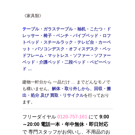
《家具類》
テ
ーブル・
ガラステーブル・袖机・こたつ・ド
レッサー・椅子・ベンチ・パイプベッド・ロフ
トベッド・
スチールラック・テレビ台・カーペ
ット・パソコンデスク・オフィスデスク・ベッ
ドフレーム・マットレス・ソファー・ソファー
ベッド・介護ベッド・二段ベッド・
ベビーベッ
ド …
建物一軒分から 一品だけ … までどんなモノで
も構いません。
解体・取り外しから、回収・搬
出・処分 及び 買取・リサイクル
を行っており
ます。
フリーダイヤル
0120-757-161
にて
9:00
～20:00 電話一本・年中無休・即日対応
で 専門スタッフがお伺いし、不用品のお