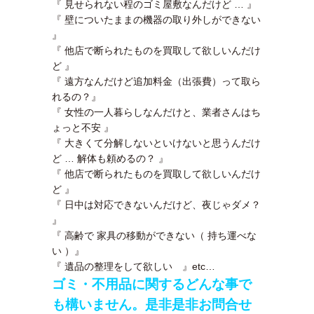
『 見せられない程のゴミ屋敷なんだけど … 』
『 壁についたままの機器の取り外しができない
』
『 他店で断られたものを買取して欲しいんだけ
ど 』
『 遠方なんだけど追加料金（出張費）って取ら
れるの？』
『 女性の一人暮らしなんだけと、業者さんはち
ょっと不安 』
『 大きくて分解しないといけないと思うんだけ
ど … 解体も頼めるの？ 』
『 他店で断られたものを買取して欲しいんだけ
ど 』
『 日中は対応できないんだけど、夜じゃダメ？
』
『 高齢で 家具の移動ができない（ 持ち運べな
い ）』
『 遺品の整理をして欲しい 』etc…
ゴミ・不用品に関するどんな事で
も構いません。是非是非お問合せ