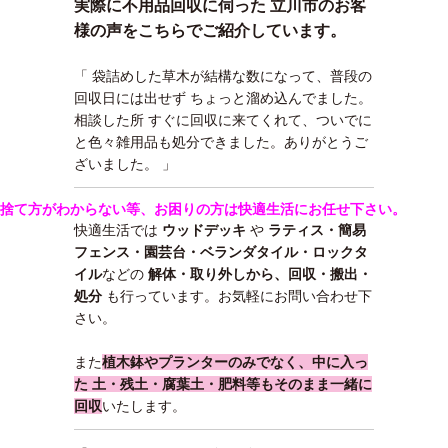
実際に不用品回収に伺った 立川市のお客
様の声をこちらでご紹介しています。
「 袋詰めした草木が結構な数になって、普段の
回収日には出せず ちょっと溜め込んでました。
相談した所 すぐに回収に来てくれて、ついでに
と色々雑用品も処分できました。ありがとうご
ざいました。 」
捨て方がわからない等、お困りの方は快適生活にお任せ下さい。
快適生活では
ウッドデッキ
や
ラティス・簡易
フェンス・園芸台・
ベランダタイル・ロックタ
イル
などの
解体・取り外しから、回収・搬出・
処分
も行っています。お気軽にお問い合わせ下
さい。
また
植木鉢やプランターのみでなく、中に入っ
た 土・残土・腐葉土・肥料等もそのまま一緒に
回収
いたします。