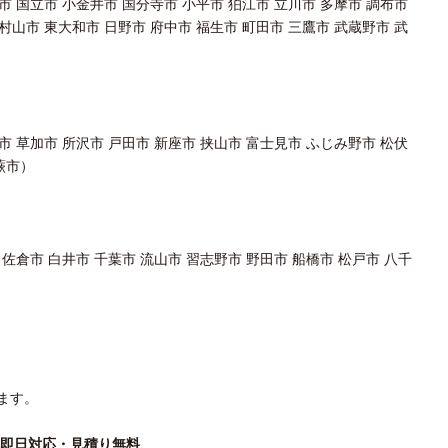
市 国立市 小金井市 国分寺市 小平市 狛江市 立川市 多摩市 調布市
村山市 東大和市 日野市 府中市 福生市 町田市 三鷹市 武蔵野市 武
市 草加市 所沢市 戸田市 新座市 挟山市 富士見市 ふじみ野市 松伏
蕨市）
 佐倉市 白井市 千葉市 流山市 習志野市 野田市 船橋市 松戸市 八千
ます。
話一本即日対応・見積り無料