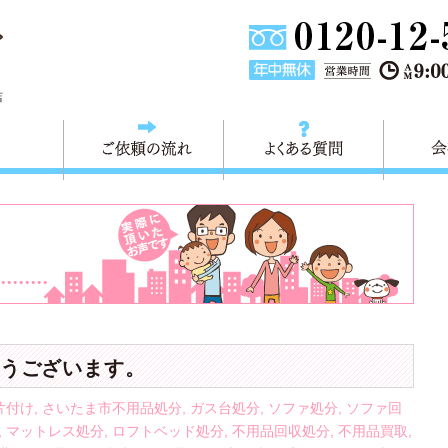
東京都葛飾区不用品回収・粗大ごみ回収 快適生活 葛飾は、不用品回
店
料金
ご依頼の流れ
よくある
うございます。
片付け
,
さいたま市不用品処分
,
ガス台処分
,
ソファ処分
,
ソファ回
,
マットレス処分
,
ロフトベッド処分
,
不用品回収処分
,
不用品買取
,