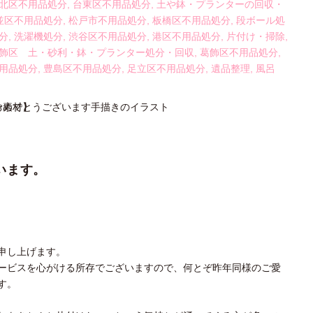
北区不用品処分
,
台東区不用品処分
,
土や鉢・プランターの回収・
並区不用品処分
,
松戸市不用品処分
,
板橋区不用品処分
,
段ボール処
分
,
洗濯機処分
,
渋谷区不用品処分
,
港区不用品処分
,
片付け・掃除
,
飾区 土・砂利・鉢・プランター処分・回収
,
葛飾区不用品処分
,
用品処分
,
豊島区不用品処分
,
足立区不用品処分
,
遺品整理
,
風呂
います。
申し上げます。
ービスを心がける所存でございますので、何とぞ昨年同様のご愛
す。