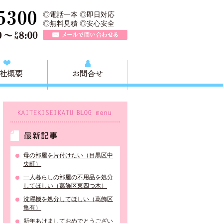
収快適生活グループの葛飾本店です。葛飾区の不用品・粗大ごみ回収か
TEL 0120-757-161（年中無休）営業時間AM9:00～PM8:0
◎電話一本 ◎即日対応
◎無料見積 ◎安心安全
メールで問い合わせる
質問
会社概要
お問合せ
KAITEKISEIKATU BLOG menu
最新記事
母の部屋を片付けたい（目黒区中
央町）
一人暮らしの部屋の不用品を処分
してほしい（葛飾区東四つ木）
洗濯機を処分してほしい（葛飾区
亀有）
新年あけましておめでとうござい