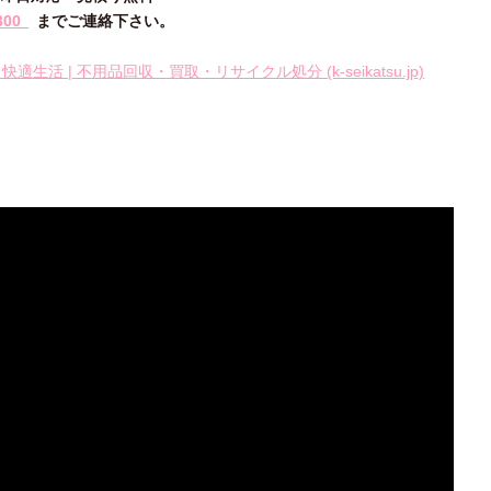
300
までご連絡下さい。
快適生活 | 不用品回収・買取・リサイクル処分 (k-seikatsu.jp)