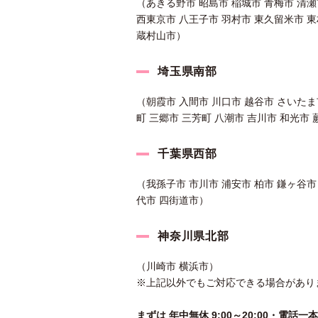
（あきる野市 昭島市 稲城市 青梅市 清瀬
西東京市 八王子市 羽村市 東久留米市 東
蔵村山市）
埼玉県南部
（朝霞市 入間市 川口市 越谷市 さいたま
町 三郷市 三芳町 八潮市 吉川市 和光市 
千葉県西部
（我孫子市 市川市 浦安市 柏市 鎌ヶ谷市
代市 四街道市）
神奈川県北部
（川崎市 横浜市）
※上記以外でもご対応できる場合があり
まずは 年中無休 9:00～20:00・電