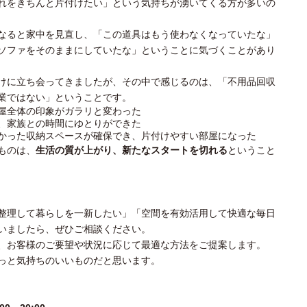
れをきちんと片付けたい」という気持ちが湧いてくる方が多いの
なると家中を見直し、「この道具はもう使わなくなっていたな」
ソファをそのままにしていたな」ということに気づくことがあり
けに立ち会ってきましたが、その中で感じるのは、「不用品回収
業ではない」ということです。
屋全体の印象がガラリと変わった
、家族との時間にゆとりができた
かった収納スペースが確保でき、片付けやすい部屋になった
ものは、
生活の質が上がり、新たなスタートを切れる
ということ
整理して暮らしを一新したい」「空間を有効活用して快適な毎日
いましたら、ぜひご相談ください。
、お客様のご要望や状況に応じて最適な方法をご提案します。
っと気持ちのいいものだと思います。