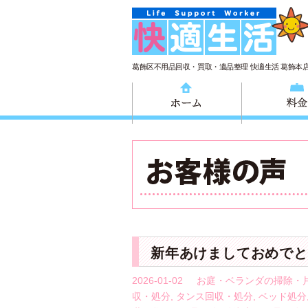
葛飾区不用品回収・買取・遺品整理 快適生活 葛飾本
ホーム
新年あけましておめでと
2026-01-02
お庭・ベランダの掃除・
収・処分
,
タンス回収・処分
,
ベッド処分