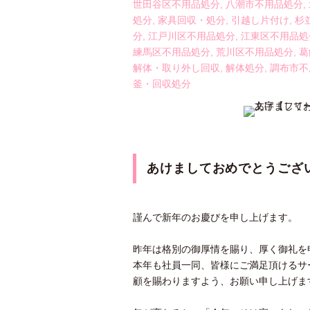
世田谷区不用品処分
,
八潮市不用品処分
,
処分
,
家具回収・処分
,
引越し片付け
,
杉
分
,
江戸川区不用品処分
,
江東区不用品処
練馬区不用品処分
,
荒川区不用品処分
,
葛
解体・取り外し回収
,
解体処分
,
調布市不
釜・回収処分
あけましておめでとうござ
謹んで新年のお慶びを申し上げます。
昨年は格別の御厚情を賜り、厚く御礼を
本年も社員一同、皆様にご満足頂けるサ
顧を賜わりますよう、お願い申し上げま