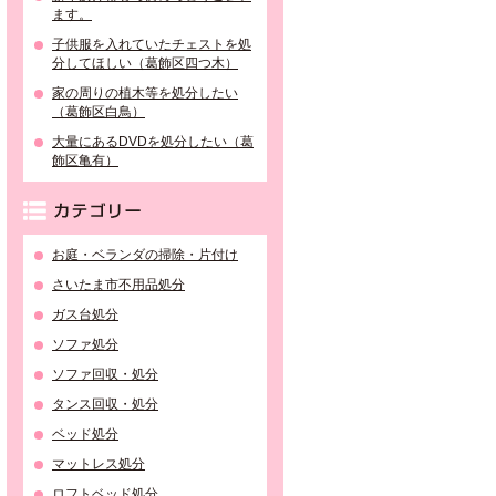
ます。
子供服を入れていたチェストを処
分してほしい（葛飾区四つ木）
家の周りの植木等を処分したい
（葛飾区白鳥）
大量にあるDVDを処分したい（葛
飾区亀有）
カテゴリー
お庭・ベランダの掃除・片付け
さいたま市不用品処分
ガス台処分
ソファ処分
ソファ回収・処分
タンス回収・処分
ベッド処分
マットレス処分
ロフトベッド処分